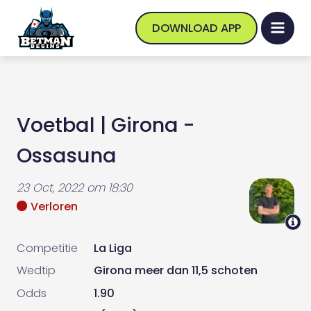
DOWNLOAD APP
Voetbal
|
Girona -
Ossasuna
23 Oct, 2022
om
18:30
Verloren
Competitie
La Liga
Wedtip
Girona meer dan 11,5 schoten
Odds
1.90