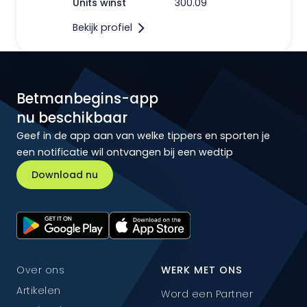
Units winst
300.09
Bekijk profiel
Betmanbegins-app
nu beschikbaar
Geef in de app aan van welke tippers en sporten je
een notificatie wil ontvangen bij een wedtip
Download nu
Over ons
WERK MET ONS
Artikelen
Word een Partner