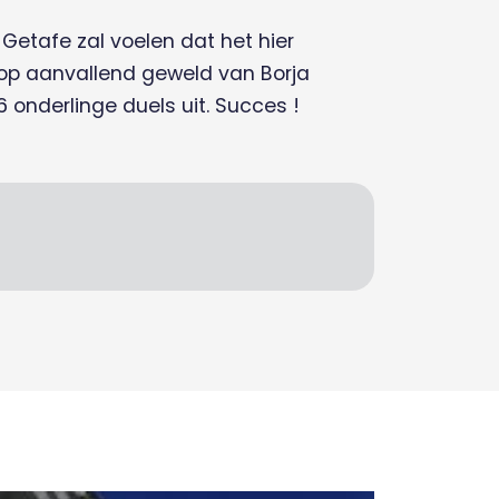
 Getafe zal voelen dat het hier
 op aanvallend geweld van Borja
6 onderlinge duels uit. Succes !