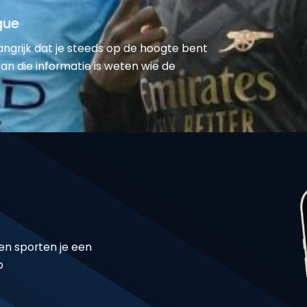
gue
langrijk dat je steeds op de hoogte bent
an die informatie is weten wie de
en sporten je een
p