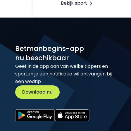
Bekijk sport
Betmanbegins-app
nu beschikbaar
Geef in de app aan van welke tippers en
sporten je een notificatie wil ontvangen bij
een wedtip
Download nu