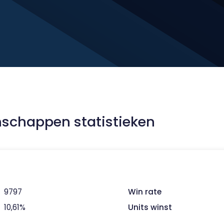
schappen statistieken
9797
Win rate
10,61%
Units winst