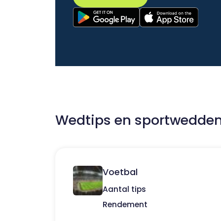
Wedtips en sportwedden
Voetbal
Aantal tips
Rendement