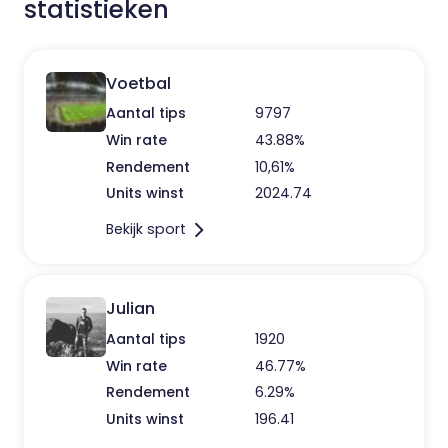
statistieken
Voetbal
Aantal tips
9797
Win rate
43.88%
Rendement
10,61%
Units winst
2024.74
Bekijk sport
Julian
Aantal tips
1920
Win rate
46.77%
Rendement
6.29%
Units winst
196.41