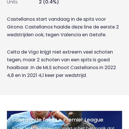
Units
2 (0.4%)
Castellanos start vandaag in de spits voor
Girona. Castellanos haalde deze line de eerste 2
wedstrijden ook, tegen Valencia en Getafe.
Celta de Vigo krijgt niet extreem veel schoten
tegen, maar 2 schoten van een spits is goed
haalbaar. In de MLS schoot Castellanos in 2022
4,8 en in 2021 4,1 keer per wedstrijd.
Stilstaande fases - Premier League
Bij het leren wedden op sport is het belangrijk dat