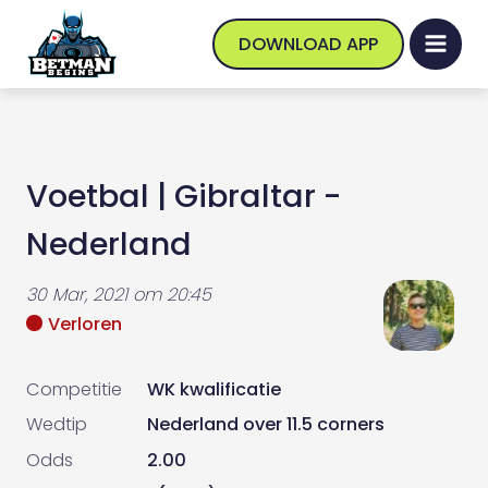
DOWNLOAD APP
Voetbal
|
Gibraltar -
Nederland
30 Mar, 2021
om
20:45
Verloren
Competitie
WK kwalificatie
Wedtip
Nederland over 11.5 corners
Odds
2.00