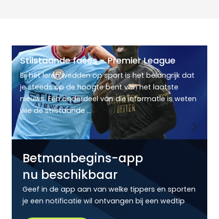
Stilstaande fases - Premier League
Bij het leren wedden op sport is het belangrijk dat
je steeds op de hoogte bent van het laatste
nieuws. Eén onderdeel van die informatie is weten
wie de stilstaande ...
Betmanbegins-app
nu beschikbaar
Geef in de app aan van welke tippers en sporten
je een notificatie wil ontvangen bij een wedtip