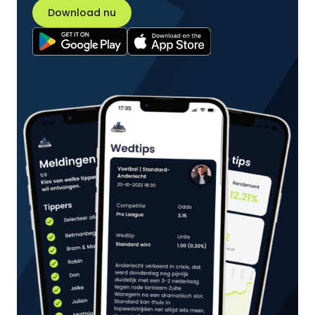
Download nu