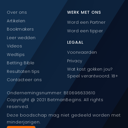
Over ons
WERK MET ONS
Artikelen
Word een Partner
Bookmakers
Word een tipper
Leer wedden
LEGAAL
Videos
Voorwaarden
Wedtips
Privacy
Betting Bible
Wat kost gokken jou?
Resultaten tips
Speel verantwoord. 18+
Contacteer ons
Ondernemingsnummer: BE0696633610
Copyright @ 2021 BetmanBegins. All rights
reserved.
Deze boodschap mag niet gedeeld worden met
minderjarigen.