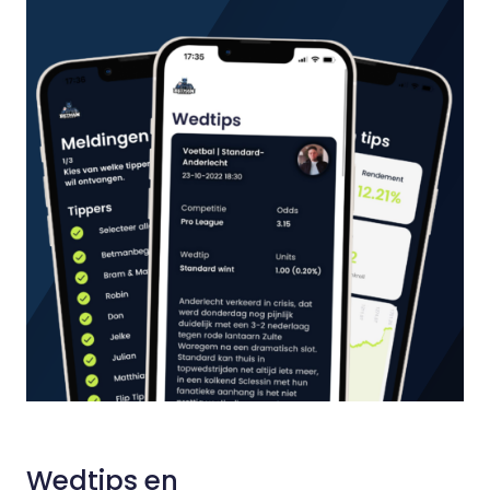
Wedtips en