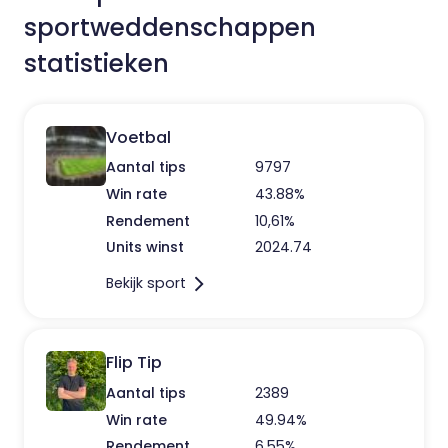
sportweddenschappen
statistieken
Voetbal
Aantal tips
9797
Win rate
43.88%
Rendement
10,61%
Units winst
2024.74
Bekijk sport
Flip Tip
Aantal tips
2389
Win rate
49.94%
Rendement
6.55%