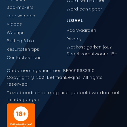
Word een Partner
Bookmakers
Word een tipper
Leer wedden
LEGAAL
Videos
Voorwaarden
Wedtips
Privacy
Betting Bible
Wat kost gokken jou?
Resultaten tips
Speel verantwoord. 18+
Contacteer ons
Ondernemingsnummer: BE0696633610
Copyright @ 2021 BetmanBegins. All rights
reserved.
Deze boodschap mag niet gedeeld worden met
minderjarigen.