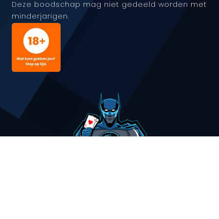
Deze boodschap mag niet gedeeld worden met
minderjarigen.