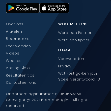
Over ons
WERK MET ONS
Artikelen
Word een Partner
Bookmakers
Word een tipper
Leer wedden
LEGAAL
Videos
Voorwaarden
Wedtips
Privacy
Betting Bible
Wat kost gokken jou?
Resultaten tips
Speel verantwoord. 18+
Contacteer ons
Ondernemingsnummer: BE0696633610
Copyright @ 2021 BetmanBegins. All rights
reserved.