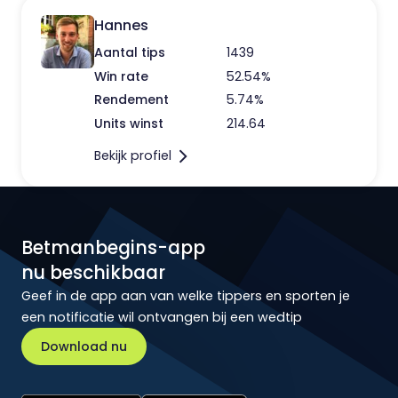
Hannes
Aantal tips
1439
Win rate
52.54%
Rendement
5.74%
Units winst
214.64
Bekijk profiel
Betmanbegins-app
nu beschikbaar
Geef in de app aan van welke tippers en sporten je
een notificatie wil ontvangen bij een wedtip
Download nu