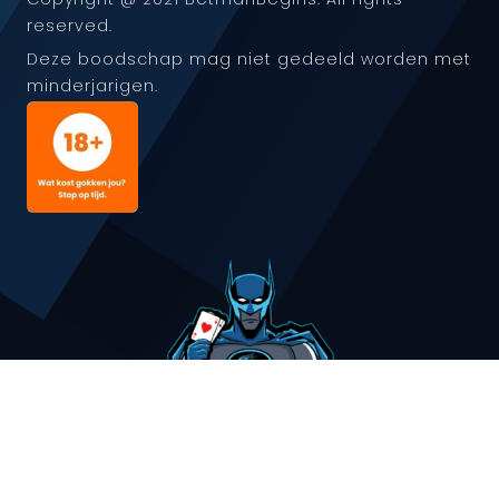
reserved.
Deze boodschap mag niet gedeeld worden met
minderjarigen.