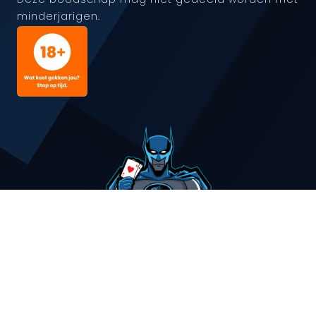
minderjarigen.