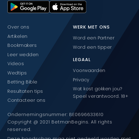
Over ons
WERK MET ONS
Artikelen
Word een Partner
Bookmakers
Word een tipper
Leer wedden
LEGAAL
Videos
Voorwaarden
Wedtips
Privacy
Betting Bible
Wat kost gokken jou?
Resultaten tips
Speel verantwoord. 18+
Contacteer ons
Ondernemingsnummer: BE0696633610
Copyright @ 2021 BetmanBegins. All rights
reserved.
Deze boodschap mag niet gedeeld worden met