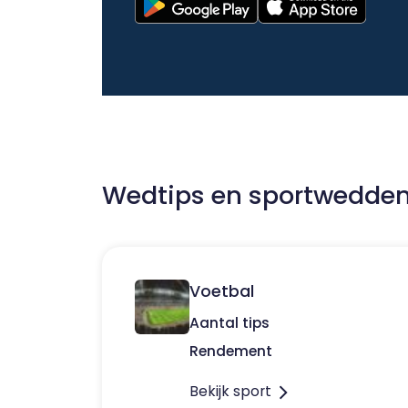
Wedtips en sportwedden
Voetbal
Aantal tips
Rendement
Bekijk sport