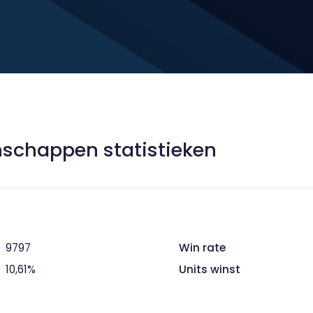
schappen statistieken
9797
Win rate
10,61%
Units winst