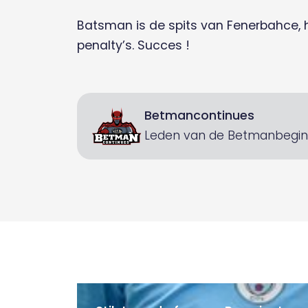
Batsman is de spits van Fenerbahce, hi
penalty’s. Succes !
Betmancontinues
Leden van de Betmanbegins