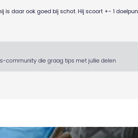
j is daar ook goed bij schot. Hij scoort +- 1 doelpu
-community die graag tips met jullie delen