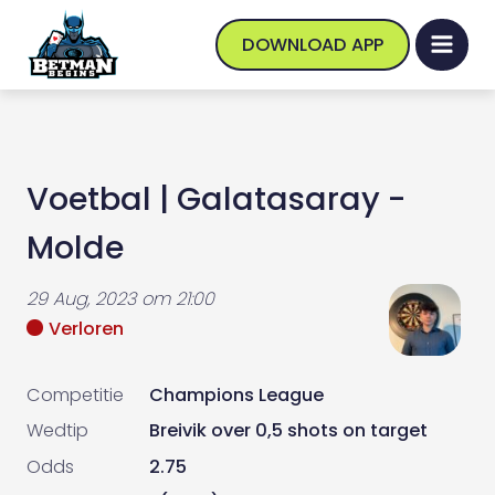
DOWNLOAD APP
Voetbal
|
Galatasaray -
Molde
29 Aug, 2023
om
21:00
Verloren
Competitie
Champions League
Wedtip
Breivik over 0,5 shots on target
Odds
2.75