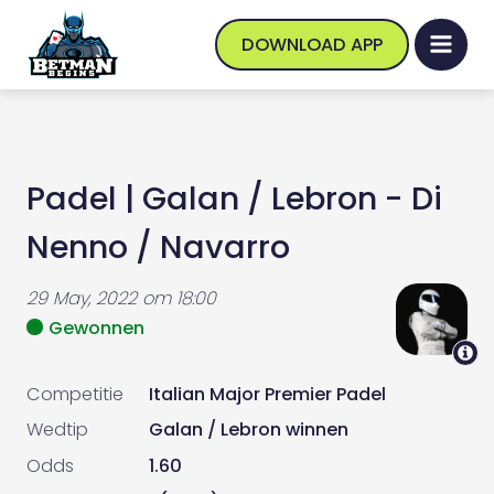
DOWNLOAD APP
Padel
|
Galan / Lebron - Di
Nenno / Navarro
29 May, 2022
om
18:00
Gewonnen
Competitie
Italian Major Premier Padel
Wedtip
Galan / Lebron winnen
Odds
1.60