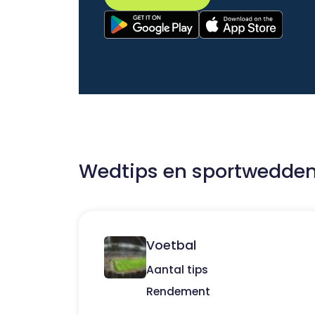
Wedtips en sportwedden
Voetbal
Aantal tips
Rendement