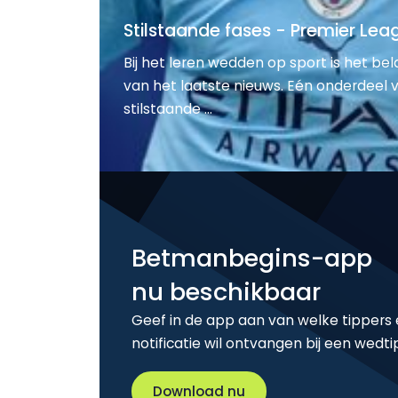
Stilstaande fases - Premier Lea
Bij het leren wedden op sport is het be
van het laatste nieuws. Eén onderdeel v
stilstaande ...
Betmanbegins-app
nu beschikbaar
Geef in de app aan van welke tippers 
notificatie wil ontvangen bij een wedti
Download nu