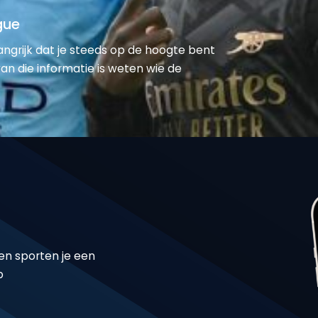
gue
langrijk dat je steeds op de hoogte bent
an die informatie is weten wie de
en sporten je een
p