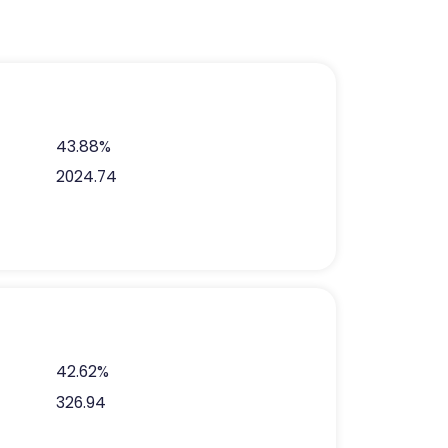
43.88%
2024.74
42.62%
326.94