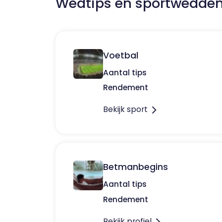
Wedtips en sportwedden
Voetbal
Aantal tips
Rendement
Bekijk sport
Betmanbegins
Aantal tips
Rendement
Bekijk profiel