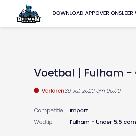
DOWNLOAD APP
OVER ONS
LEER
Voetbal
|
Fulham - 
Verloren
30 Jul, 2020
om
00:00
Competitie
Import
Wedtip
Fulham - Under 5.5 corn