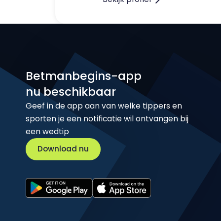
Betmanbegins-app
nu beschikbaar
Geef in de app aan van welke tippers en
sporten je een notificatie wil ontvangen bij
een wedtip
Download nu