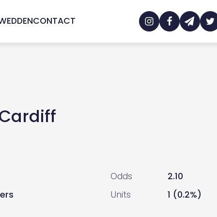
 WEDDEN
CONTACT
Cardiff
Odds
2.10
ers
Units
1 (0.2%)