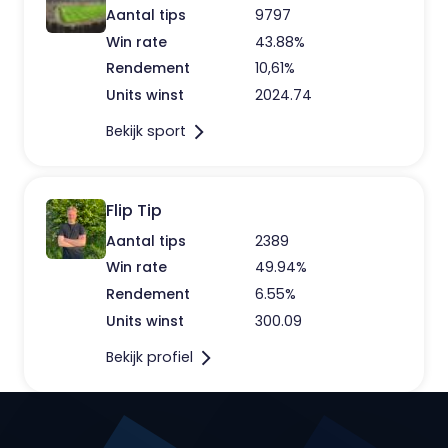
Aantal tips
9797
Win rate
43.88%
Rendement
10,61%
Units winst
2024.74
Bekijk sport
Flip Tip
Aantal tips
2389
Win rate
49.94%
Rendement
6.55%
Units winst
300.09
Bekijk profiel