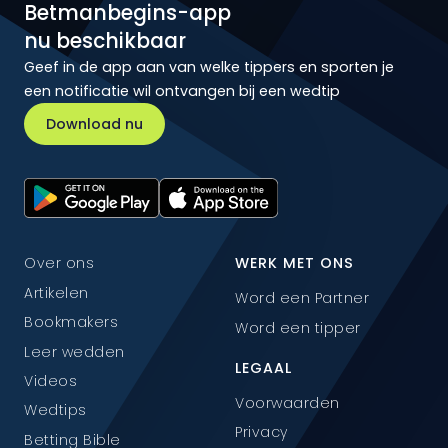
Betmanbegins-app
nu beschikbaar
Geef in de app aan van welke tippers en sporten je
een notificatie wil ontvangen bij een wedtip
Download nu
Over ons
WERK MET ONS
Artikelen
Word een Partner
Bookmakers
Word een tipper
Leer wedden
LEGAAL
Videos
Voorwaarden
Wedtips
Privacy
Betting Bible