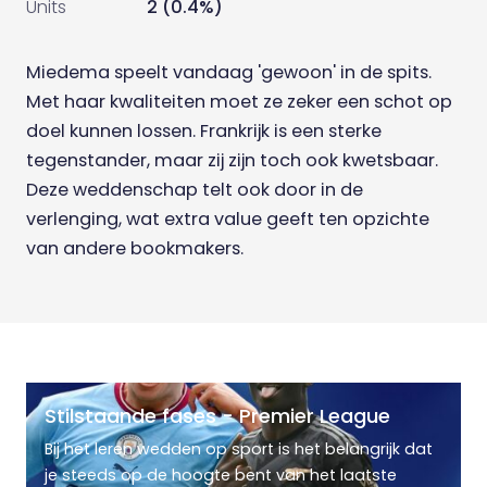
Units
2 (0.4%)
Miedema speelt vandaag 'gewoon' in de spits.
Met haar kwaliteiten moet ze zeker een schot op
doel kunnen lossen. Frankrijk is een sterke
tegenstander, maar zij zijn toch ook kwetsbaar.
Deze weddenschap telt ook door in de
verlenging, wat extra value geeft ten opzichte
van andere bookmakers.
Stilstaande fases - Premier League
Bij het leren wedden op sport is het belangrijk dat
je steeds op de hoogte bent van het laatste