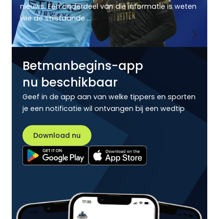
nieuws. Eén onderdeel van die informatie is weten
wie de stilstaande ...
Betmanbegins-app
nu beschikbaar
Geef in de app aan van welke tippers en sporten
je een notificatie wil ontvangen bij een wedtip
Download nu