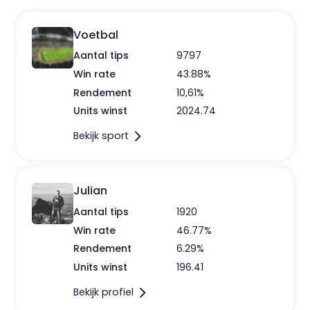
Voetbal
Aantal tips
9797
Win rate
43.88%
Rendement
10,61%
Units winst
2024.74
Bekijk sport
Julian
Aantal tips
1920
Win rate
46.77%
Rendement
6.29%
Units winst
196.41
Bekijk profiel