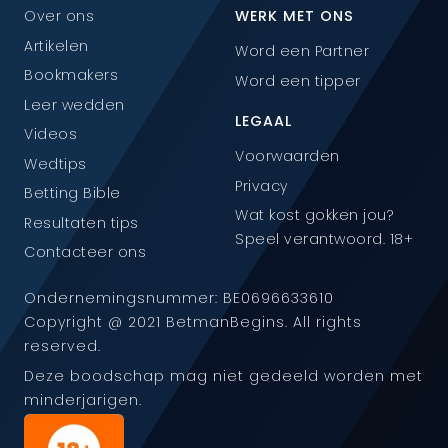
Over ons
WERK MET ONS
Artikelen
Word een Partner
Bookmakers
Word een tipper
Leer wedden
LEGAAL
Videos
Voorwaarden
Wedtips
Privacy
Betting Bible
Wat kost gokken jou?
Resultaten tips
Speel verantwoord. 18+
Contacteer ons
Ondernemingsnummer: BE0696633610
Copyright @ 2021 BetmanBegins. All rights
reserved.
Deze boodschap mag niet gedeeld worden met
minderjarigen.