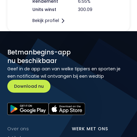
Rendement
6.55%
Units winst
300.09
Bekijk profiel
Betmanbegins-app
nu beschikbaar
Geef in de app aan van welke tippers en sporten je
een notificatie wil ontvangen bij een wedtip
Download nu
Over ons
WERK MET ONS