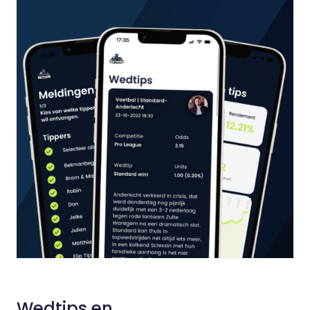
Wedtips en