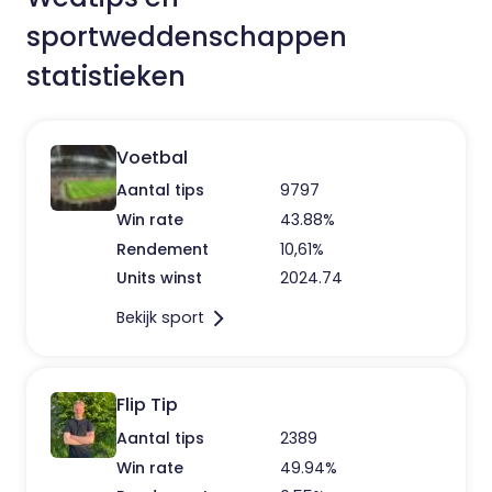
sportweddenschappen
statistieken
Voetbal
Aantal tips
9797
Win rate
43.88%
Rendement
10,61%
Units winst
2024.74
Bekijk sport
Flip Tip
Aantal tips
2389
Win rate
49.94%