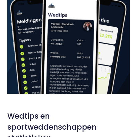
Wedtips en
sportweddenschappen