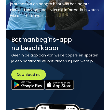
je steeds op de hoogte bent van het laatste
nieuws. Eén onderdeel van die informatie is weten
wie de stilstaande ...
Betmanbegins-app
nu beschikbaar
Geef in de app aan van welke tippers en sporten
je een notificatie wil ontvangen bij een wedtip
Download nu