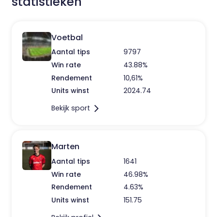
statistieken
Voetbal
Aantal tips
9797
Win rate
43.88%
Rendement
10,61%
Units winst
2024.74
Bekijk sport
Marten
Aantal tips
1641
Win rate
46.98%
Rendement
4.63%
Units winst
151.75