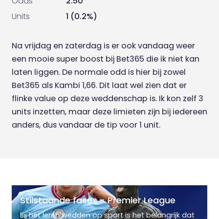
Odds
2.50
Units
1 (0.2%)
Na vrijdag en zaterdag is er ook vandaag weer
een mooie super boost bij Bet365 die ik niet kan
laten liggen. De normale odd is hier bij zowel
Bet365 als Kambi 1,66. Dit laat wel zien dat er
flinke value op deze weddenschap is. Ik kon zelf 3
units inzetten, maar deze limieten zijn bij iedereen
anders, dus vandaar de tip voor 1 unit.
Stilstaande fases - Premier League
Bij het leren wedden op sport is het belangrijk dat