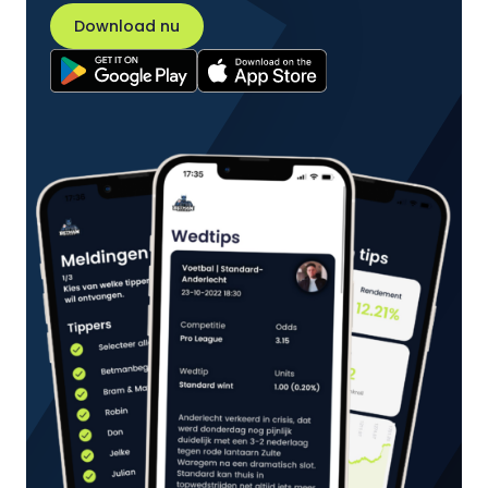
Download nu