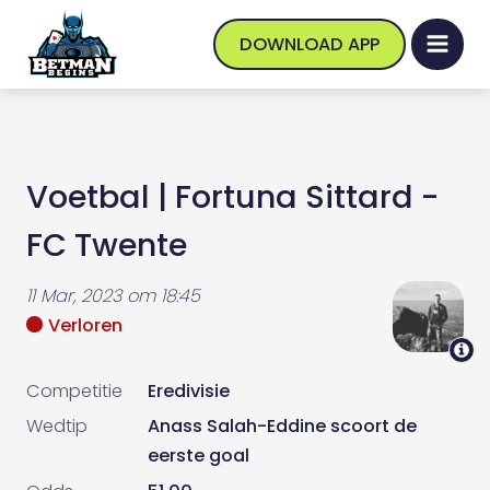
DOWNLOAD APP
Voetbal
|
Fortuna Sittard -
FC Twente
11 Mar, 2023
om
18:45
Verloren
Competitie
Eredivisie
Wedtip
Anass Salah-Eddine scoort de
eerste goal