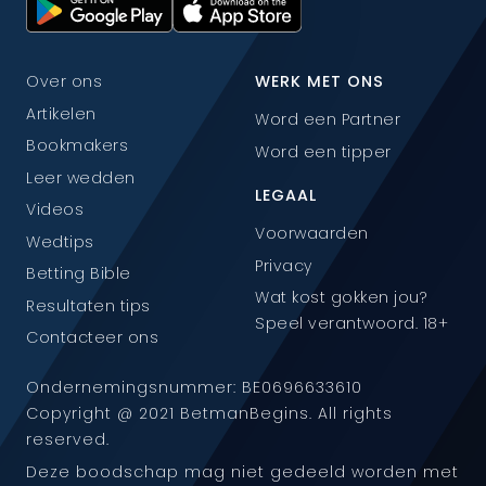
Over ons
WERK MET ONS
Artikelen
Word een Partner
Bookmakers
Word een tipper
Leer wedden
LEGAAL
Videos
Voorwaarden
Wedtips
Privacy
Betting Bible
Wat kost gokken jou?
Resultaten tips
Speel verantwoord. 18+
Contacteer ons
Ondernemingsnummer: BE0696633610
Copyright @ 2021 BetmanBegins. All rights
reserved.
Deze boodschap mag niet gedeeld worden met