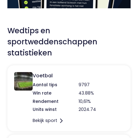
Wedtips en
sportweddenschappen
statistieken
Voetbal
Aantal tips
9797
Win rate
43.88%
Rendement
10,61%
Units winst
2024.74
Bekijk sport