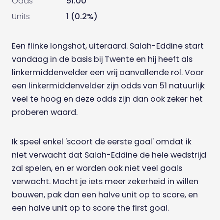
Odds
51.00
Units
1 (0.2%)
Een flinke longshot, uiteraard. Salah-Eddine start
vandaag in de basis bij Twente en hij heeft als
linkermiddenvelder een vrij aanvallende rol. Voor
een linkermiddenvelder zijn odds van 51 natuurlijk
veel te hoog en deze odds zijn dan ook zeker het
proberen waard.
Ik speel enkel 'scoort de eerste goal' omdat ik
niet verwacht dat Salah-Eddine de hele wedstrijd
zal spelen, en er worden ook niet veel goals
verwacht. Mocht je iets meer zekerheid in willen
bouwen, pak dan een halve unit op to score, en
een halve unit op to score the first goal.