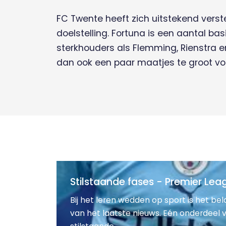
FC Twente heeft zich uitstekend verster
doelstelling. Fortuna is een aantal ba
sterkhouders als Flemming, Rienstra e
dan ook een paar maatjes te groot vo
Stilstaande fases - Premier Lea
Bij het leren wedden op sport is het be
van het laatste nieuws. Eén onderdeel v