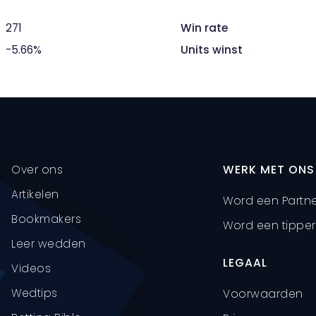
271
Win rate
-5.66%
Units winst
Over ons
WERK MET ONS
Artikelen
Word een Partn
Bookmakers
Word een tipper
Leer wedden
LEGAAL
Videos
Wedtips
Voorwaarden