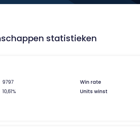
schappen statistieken
9797
Win rate
10,61%
Units winst