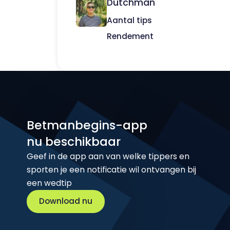
Dutchman
Aantal tips
Rendement
Betmanbegins-app
nu beschikbaar
Geef in de app aan van welke tippers en
sporten je een notificatie wil ontvangen bij
een wedtip
Download nu