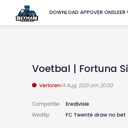
DOWNLOAD APP
OVER ONS
LEER
Voetbal
|
Fortuna S
Verloren
14 Aug, 2021
om
20:00
Competitie
Eredivisie
Wedtip
FC Twente draw no bet