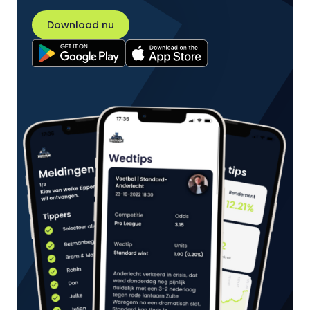
Download nu