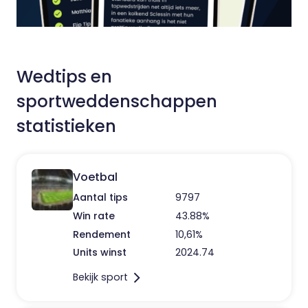
Wedtips en
sportweddenschappen
statistieken
Voetbal
Aantal tips
9797
Win rate
43.88%
Rendement
10,61%
Units winst
2024.74
Bekijk sport