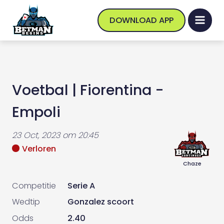
DOWNLOAD APP
Voetbal
|
Fiorentina -
Empoli
23 Oct, 2023
om
20:45
Verloren
Chaze
Competitie
Serie A
Wedtip
Gonzalez scoort
Odds
2.40