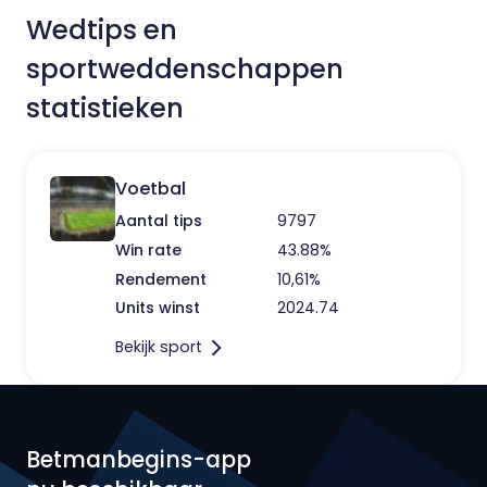
Wedtips en
sportweddenschappen
statistieken
Voetbal
Aantal tips
9797
Win rate
43.88%
Rendement
10,61%
Units winst
2024.74
Bekijk sport
Betmanbegins-app