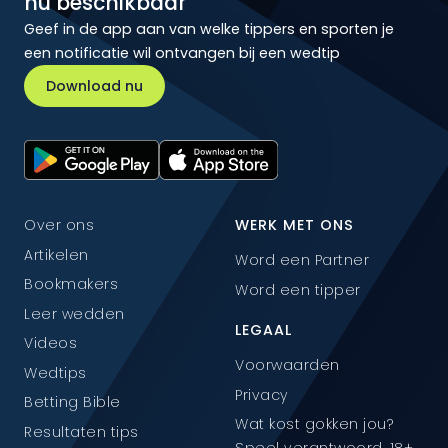
nu beschikbaar
Geef in de app aan van welke tippers en sporten je
een notificatie wil ontvangen bij een wedtip
Download nu
Over ons
WERK MET ONS
Artikelen
Word een Partner
Bookmakers
Word een tipper
Leer wedden
LEGAAL
Videos
Voorwaarden
Wedtips
Privacy
Betting Bible
Wat kost gokken jou?
Resultaten tips