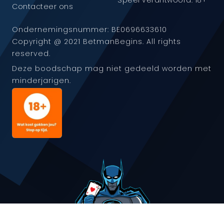
Speel verantwoord. 18+
Contacteer ons
Ondernemingsnummer: BE0696633610
Copyright @ 2021 BetmanBegins. All rights
reserved.
Deze boodschap mag niet gedeeld worden met
minderjarigen.