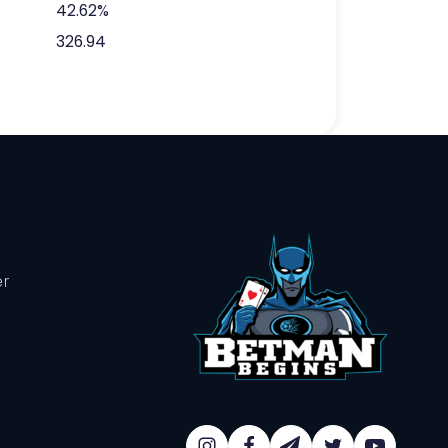
42.62%
326.94
er