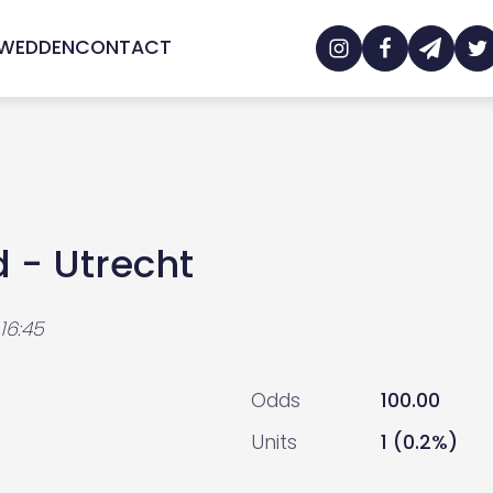
 WEDDEN
CONTACT
 - Utrecht
16:45
Odds
100.00
Units
1 (0.2%)