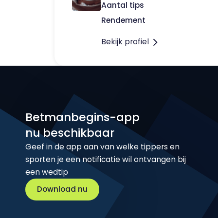
Aantal tips
Rendement
Bekijk profiel
Betmanbegins-app
nu beschikbaar
Geef in de app aan van welke tippers en
sporten je een notificatie wil ontvangen bij
een wedtip
Download nu