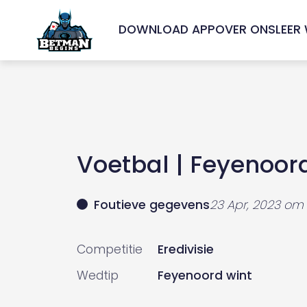
DOWNLOAD APP
OVER ONS
LEER
Voetbal
|
Feyenoord
Foutieve gegevens
23 Apr, 2023
om
Competitie
Eredivisie
Wedtip
Feyenoord wint