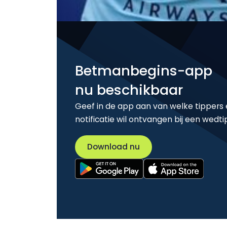
Betmanbegins-app
nu beschikbaar
Geef in de app aan van welke tippers 
notificatie wil ontvangen bij een wedti
Download nu