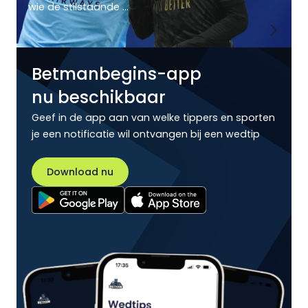
wie de stilstaande ...
Betmanbegins-app
nu beschikbaar
Geef in de app aan van welke tippers en sporten
je een notificatie wil ontvangen bij een wedtip
Download nu