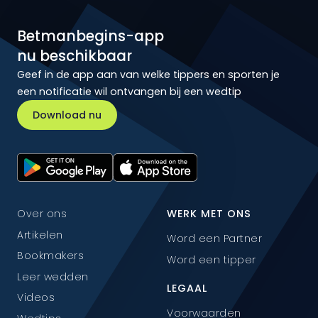
Betmanbegins-app
nu beschikbaar
Geef in de app aan van welke tippers en sporten je
een notificatie wil ontvangen bij een wedtip
Download nu
Over ons
WERK MET ONS
Artikelen
Word een Partner
Bookmakers
Word een tipper
Leer wedden
LEGAAL
Videos
Voorwaarden