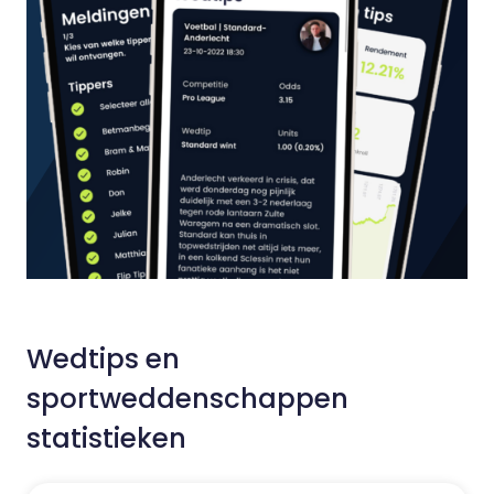
Wedtips en
sportweddenschappen
statistieken