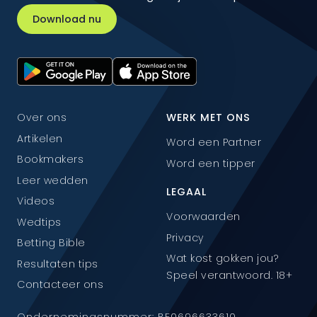
Download nu
Over ons
WERK MET ONS
Artikelen
Word een Partner
Bookmakers
Word een tipper
Leer wedden
LEGAAL
Videos
Voorwaarden
Wedtips
Privacy
Betting Bible
Wat kost gokken jou?
Resultaten tips
Speel verantwoord. 18+
Contacteer ons