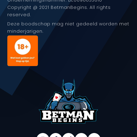
Ondernemingsnummer: BE0696633610
Copyright @ 2021 BetmanBegins. All rights
reserved.
Deze boodschap mag niet gedeeld worden met
minderjarigen.