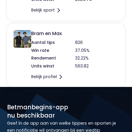
Bekijk sport
Bram en Max
Aantal tips
826
Win rate
37.05%
Rendement
32.22%
Units winst
563.82
Bekijk profiel
Betmanbegins-app
nu beschikbaar
Geef in de app aan van welke tippers en sporten je
een notificatie wil ontvangen bij een wedtip