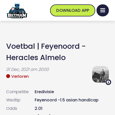
DOWNLOAD APP
Voetbal
|
Feyenoord -
Heracles Almelo
01 Dec, 2021
om
20:00
Verloren
Competitie
Eredivisie
Wedtip
Feyenoord -1.5 asian handicap
Odds
2.01