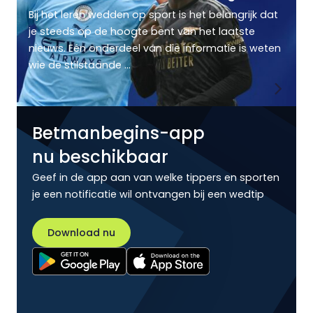
Bij het leren wedden op sport is het belangrijk dat
je steeds op de hoogte bent van het laatste
nieuws. Eén onderdeel van die informatie is weten
wie de stilstaande ...
Betmanbegins-app
nu beschikbaar
Geef in de app aan van welke tippers en sporten
je een notificatie wil ontvangen bij een wedtip
Download nu