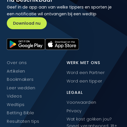
Geef in de app aan van welke tippers en sporten je
een notificatie wil ontvangen bij een wedtip
Download nu
Over ons
WERK MET ONS
Artikelen
Word een Partner
Bookmakers
Word een tipper
Leer wedden
LEGAAL
Videos
Voorwaarden
Wedtips
Privacy
Betting Bible
Wat kost gokken jou?
Resultaten tips
Speel verantwoord. 18+