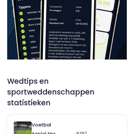
Wedtips en
sportweddenschappen
statistieken
Voetbal
Aantal tips
9797