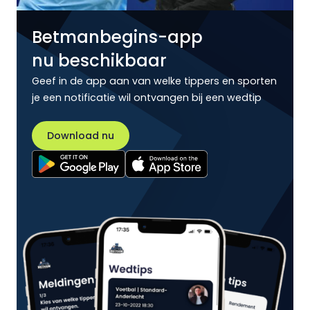
Betmanbegins-app
nu beschikbaar
Geef in de app aan van welke tippers en sporten
je een notificatie wil ontvangen bij een wedtip
Download nu