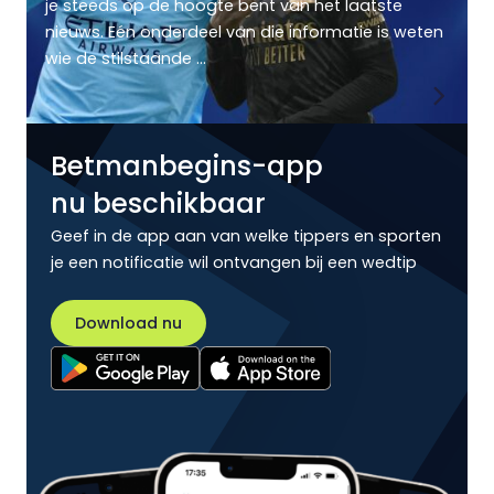
je steeds op de hoogte bent van het laatste
nieuws. Eén onderdeel van die informatie is weten
wie de stilstaande ...
Betmanbegins-app
nu beschikbaar
Geef in de app aan van welke tippers en sporten
je een notificatie wil ontvangen bij een wedtip
Download nu