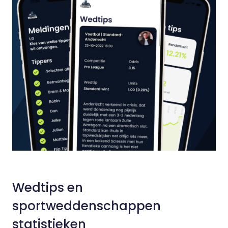
Wedtips en
sportweddenschappen
statistieken