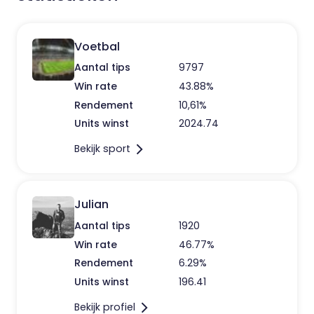
Voetbal
Aantal tips
9797
Win rate
43.88%
Rendement
10,61%
Units winst
2024.74
Bekijk sport
Julian
Aantal tips
1920
Win rate
46.77%
Rendement
6.29%
Units winst
196.41
Bekijk profiel