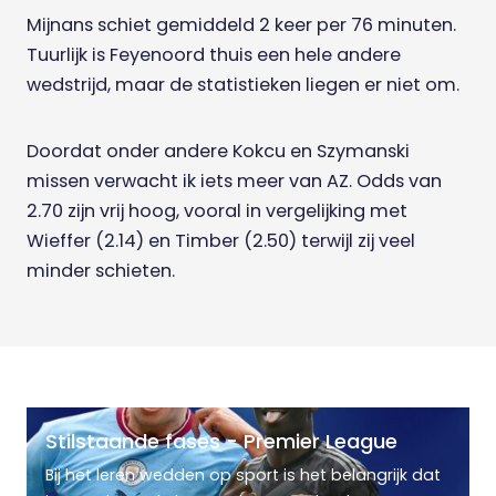
Mijnans schiet gemiddeld 2 keer per 76 minuten.
Tuurlijk is Feyenoord thuis een hele andere
wedstrijd, maar de statistieken liegen er niet om.
Doordat onder andere Kokcu en Szymanski
missen verwacht ik iets meer van AZ. Odds van
2.70 zijn vrij hoog, vooral in vergelijking met
Wieffer (2.14) en Timber (2.50) terwijl zij veel
minder schieten.
Stilstaande fases - Premier League
Bij het leren wedden op sport is het belangrijk dat