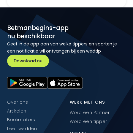
Betmanbegins-app
nu beschikbaar
Geef in de app aan van welke tippers en sporten je
een notificatie wil ontvangen bij een wedtip
Download nu
Over ons
WERK MET ONS
Artikelen
Word een Partner
Bookmakers
Word een tipper
Leer wedden