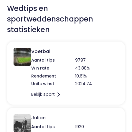
Wedtips en
sportweddenschappen
statistieken
Voetbal
Aantal tips
9797
Win rate
43.88%
Rendement
10,61%
Units winst
2024.74
Bekijk sport
Julian
Aantal tips
1920