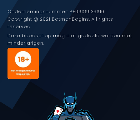
Ondernemingsnummer: BE0696633610
Copyright @ 2021 BetmanBegins. All rights
reserved.
Deze boodschap mag niet gedeeld worden met
minderjarigen.