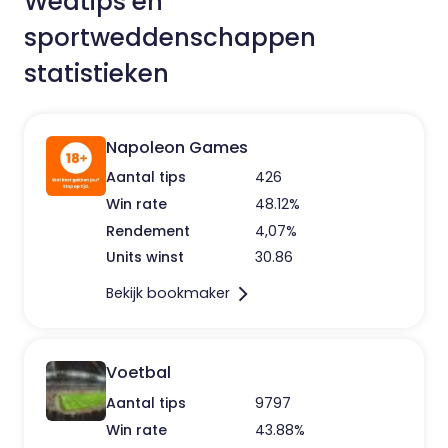
Wedtips en
sportweddenschappen
statistieken
Napoleon Games
Aantal tips
426
Win rate
48.12%
Rendement
4,07%
Units winst
30.86
Bekijk bookmaker
Voetbal
Aantal tips
9797
Win rate
43.88%