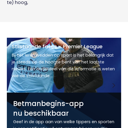
te) hoog,
Stilstaande fases - Premier League
Bij het leren wedden op sport is het belangrijk dat
je steeds op de hoogte bent van het laatste
nieuws. Eén onderdeel van die informatie is weten
wie de stilstaande ...
Betmanbegins-app
nu beschikbaar
Geef in de app aan van welke tippers en sporten