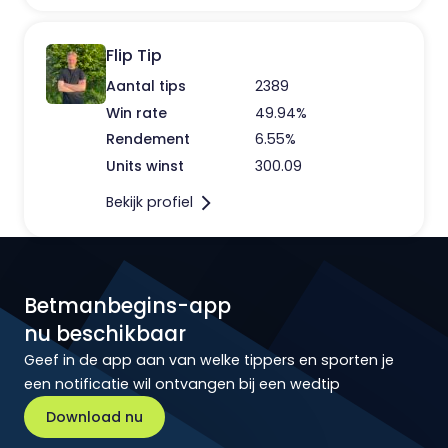
Flip Tip
Aantal tips
2389
Win rate
49.94%
Rendement
6.55%
Units winst
300.09
Bekijk profiel
Betmanbegins-app
nu beschikbaar
Geef in de app aan van welke tippers en sporten je
een notificatie wil ontvangen bij een wedtip
Download nu