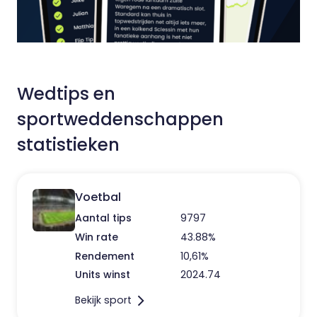
Wedtips en
sportweddenschappen
statistieken
Voetbal
Aantal tips
9797
Win rate
43.88%
Rendement
10,61%
Units winst
2024.74
Bekijk sport