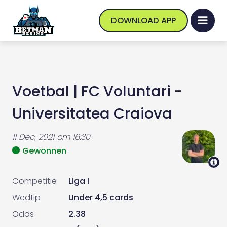
DOWNLOAD APP
Voetbal
|
FC Voluntari -
Universitatea Craiova
11 Dec, 2021
om
16:30
Gewonnen
Competitie
Liga I
Wedtip
Under 4,5 cards
Odds
2.38