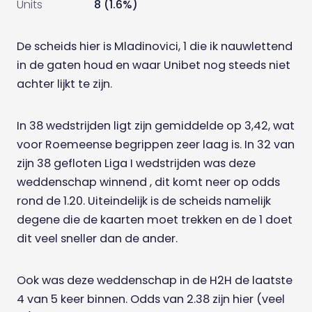
Units
8 (1.6%)
De scheids hier is Mladinovici, 1 die ik nauwlettend
in de gaten houd en waar Unibet nog steeds niet
achter lijkt te zijn.
In 38 wedstrijden ligt zijn gemiddelde op 3,42, wat
voor Roemeense begrippen zeer laag is. In 32 van
zijn 38 gefloten Liga I wedstrijden was deze
weddenschap winnend , dit komt neer op odds
rond de 1.20. Uiteindelijk is de scheids namelijk
degene die de kaarten moet trekken en de 1 doet
dit veel sneller dan de ander.
Ook was deze weddenschap in de H2H de laatste
4 van 5 keer binnen. Odds van 2.38 zijn hier (veel