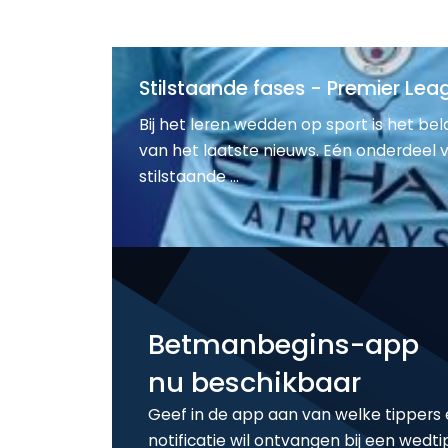
Stilstaande fases - Premier Lea
Bij het leren wedden op sport is het be
van het laatste nieuws. Eén onderdeel v
stilstaande ...
Betmanbegins-app
nu beschikbaar
Geef in de app aan van welke tippers 
notificatie wil ontvangen bij een wedti