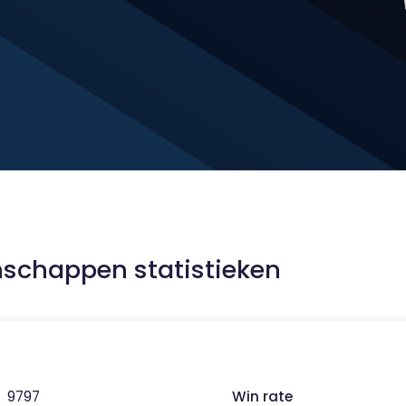
schappen statistieken
9797
Win rate