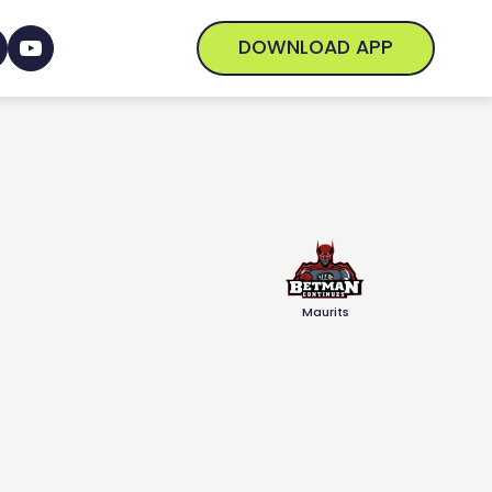
DOWNLOAD APP
Maurits