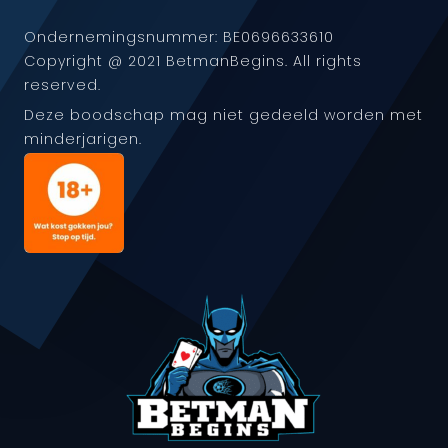
Ondernemingsnummer: BE0696633610
Copyright @ 2021 BetmanBegins. All rights
reserved.
Deze boodschap mag niet gedeeld worden met
minderjarigen.