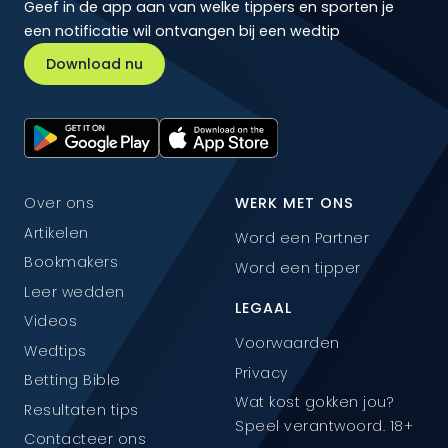
Geef in de app aan van welke tippers en sporten je
een notificatie wil ontvangen bij een wedtip
Download nu
Over ons
WERK MET ONS
Artikelen
Word een Partner
Bookmakers
Word een tipper
Leer wedden
LEGAAL
Videos
Voorwaarden
Wedtips
Privacy
Betting Bible
Wat kost gokken jou?
Resultaten tips
Speel verantwoord. 18+
Contacteer ons