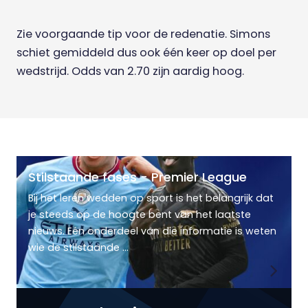
Zie voorgaande tip voor de redenatie. Simons
schiet gemiddeld dus ook één keer op doel per
wedstrijd. Odds van 2.70 zijn aardig hoog.
Stilstaande fases - Premier League
Bij het leren wedden op sport is het belangrijk dat
je steeds op de hoogte bent van het laatste
nieuws. Eén onderdeel van die informatie is weten
wie de stilstaande ...