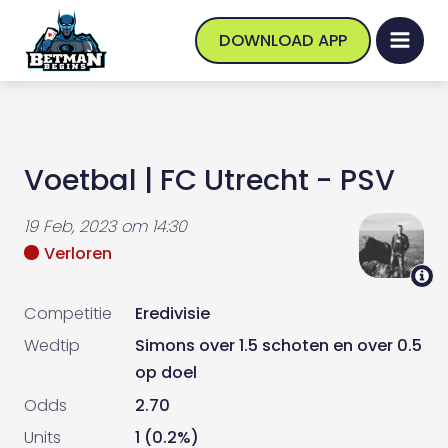
DOWNLOAD APP
Voetbal
|
FC Utrecht - PSV
19 Feb, 2023
om
14:30
Verloren
Competitie
Eredivisie
Wedtip
Simons over 1.5 schoten en over 0.5
op doel
Odds
2.70
Units
1 (0.2%)