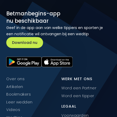
Betmanbegins-app
nu beschikbaar
Geef in de app aan van welke tippers en sporten je
een notificatie wil ontvangen bij een wedtip
Download nu
Over ons
WERK MET ONS
Artikelen
Word een Partner
Bookmakers
Word een tipper
Leer wedden
LEGAAL
Videos
Voorwaarden