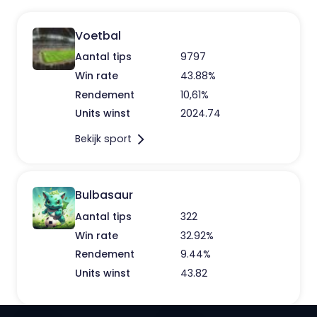
Voetbal
Aantal tips
9797
Win rate
43.88%
Rendement
10,61%
Units winst
2024.74
Bekijk sport
Bulbasaur
Aantal tips
322
Win rate
32.92%
Rendement
9.44%
Units winst
43.82