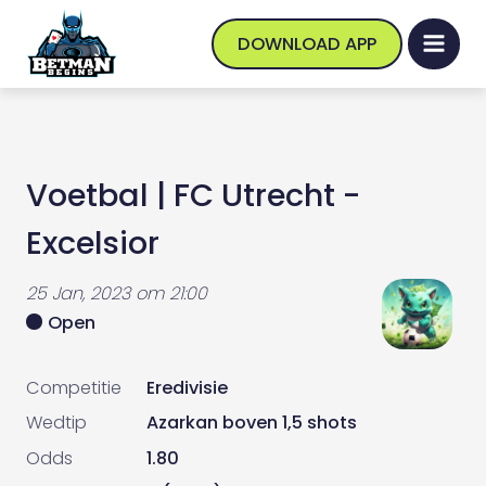
DOWNLOAD APP
Voetbal
|
FC Utrecht -
Excelsior
25 Jan, 2023
om
21:00
Open
Competitie
Eredivisie
Wedtip
Azarkan boven 1,5 shots
Odds
1.80