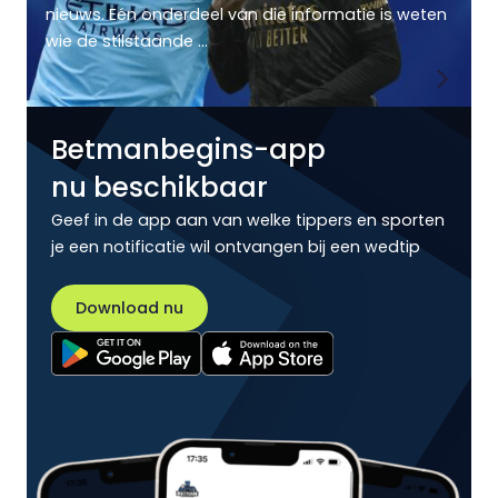
nieuws. Eén onderdeel van die informatie is weten
wie de stilstaande ...
Betmanbegins-app
nu beschikbaar
Geef in de app aan van welke tippers en sporten
je een notificatie wil ontvangen bij een wedtip
Download nu