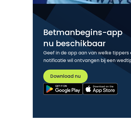
Betmanbegins-app
nu beschikbaar
Geef in de app aan van welke tippers 
notificatie wil ontvangen bij een wedti
Download nu