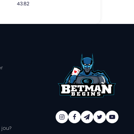
43.82
er
 jou?