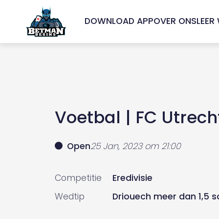
DOWNLOAD APP
OVER ONS
LEER
Voetbal
|
FC Utrecht
Open
25 Jan, 2023
om
21:00
Competitie
Eredivisie
Wedtip
Driouech meer dan 1,5 s