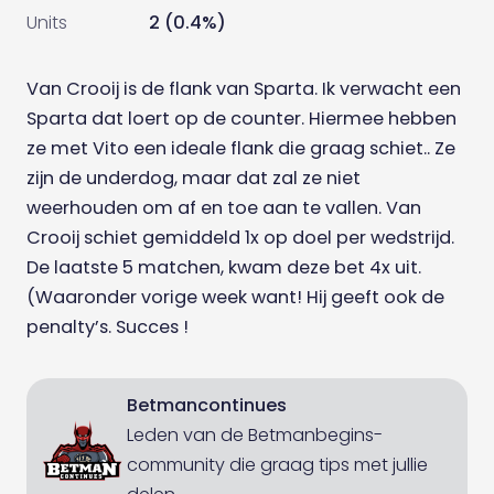
Units
2 (0.4%)
Van Crooij is de flank van Sparta. Ik verwacht een
Sparta dat loert op de counter. Hiermee hebben
ze met Vito een ideale flank die graag schiet.. Ze
zijn de underdog, maar dat zal ze niet
weerhouden om af en toe aan te vallen. Van
Crooij schiet gemiddeld 1x op doel per wedstrijd.
De laatste 5 matchen, kwam deze bet 4x uit.
(Waaronder vorige week want! Hij geeft ook de
penalty’s. Succes !
Betmancontinues
Leden van de Betmanbegins-
community die graag tips met jullie