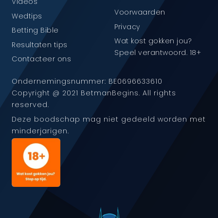
Videos
Voorwaarden
Wedtips
Privacy
Betting Bible
Wat kost gokken jou?
Resultaten tips
Speel verantwoord. 18+
Contacteer ons
Ondernemingsnummer: BE0696633610
Copyright @ 2021 BetmanBegins. All rights
reserved.
Deze boodschap mag niet gedeeld worden met
minderjarigen.