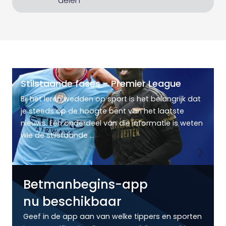
delen
Stilstaande fases - Premier League
Bij het leren wedden op sport is het belangrijk dat
je steeds op de hoogte bent van het laatste
nieuws. Eén onderdeel van die informatie is weten
wie de stilstaande ...
Betmanbegins-app
nu beschikbaar
Geef in de app aan van welke tippers en sporten