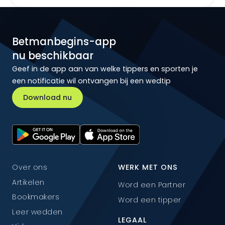
Betmanbegins-app
nu beschikbaar
Geef in de app aan van welke tippers en sporten je
een notificatie wil ontvangen bij een wedtip
Download nu
Over ons
WERK MET ONS
Artikelen
Word een Partner
Bookmakers
Word een tipper
Leer wedden
LEGAAL