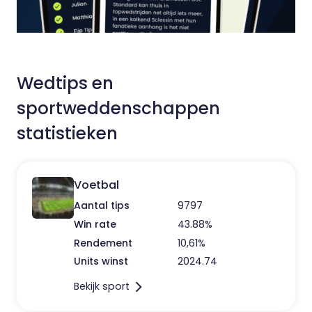
Wedtips en
sportweddenschappen
statistieken
Voetbal
Aantal tips
9797
Win rate
43.88%
Rendement
10,61%
Units winst
2024.74
Bekijk sport