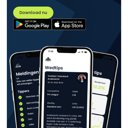
Download nu