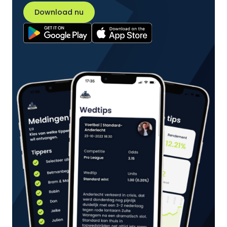
Download nu