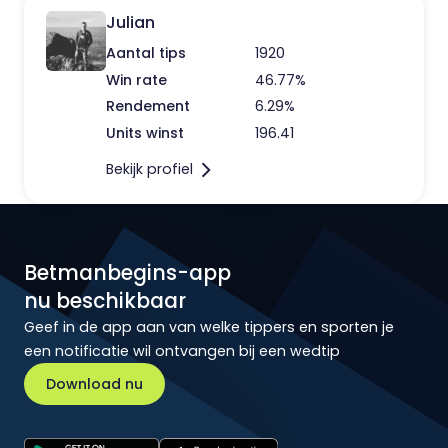
Julian
Aantal tips
1920
Win rate
46.77%
Rendement
6.29%
Units winst
196.41
Bekijk profiel
Betmanbegins-app
nu beschikbaar
Geef in de app aan van welke tippers en sporten je
een notificatie wil ontvangen bij een wedtip
Download nu