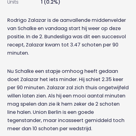
Units
1 (0.2%)
Rodrigo Zalazar is de aanvallende middenvelder
van Schalke en vandaag start hij weer op deze
positie. In de 2. Bundesliga was dit een succesvol
recept, Zalazar kwam tot 3.47 schoten per 90
minuten.
Nu Schalke een stapje omhoog heeft gedaan
doet Zalazar het iets minder. Hij schiet 2.35 keer
per 90 minuten. Zalazar zal zich thuis ongetwijfeld
willen laten zien. Als hij een mooi aantal minuten
mag spelen dan zie ik hem zeker de 2 schoten
line halen. Union Berlin is een goede
tegenstander, maar incasseert gemiddeld toch
meer dan 10 schoten per wedstrijd.