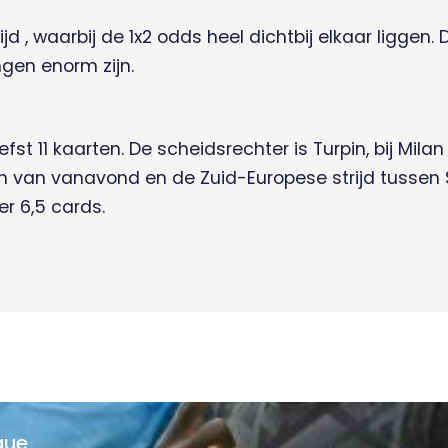
jd , waarbij de 1x2 odds heel dichtbij elkaar ligge
gen enorm zijn.
st 11 kaarten. De scheidsrechter is Turpin, bij Milan 
gen van vanavond en de Zuid-Europese strijd tussen 
er 6,5 cards.
gue