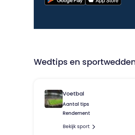
Wedtips en sportwedden
Voetbal
Aantal tips
Rendement
Bekijk sport