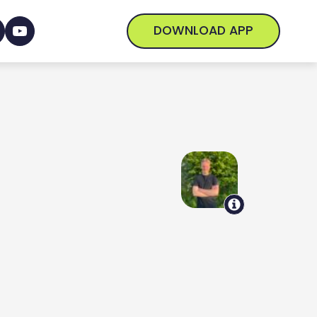
DOWNLOAD APP