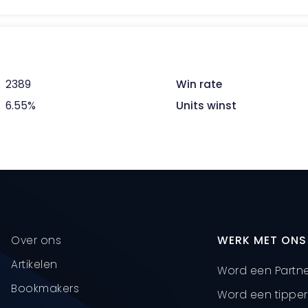
2389
Win rate
6.55%
Units winst
Over ons
WERK MET ONS
Artikelen
Word een Partn
Bookmakers
Word een tipper