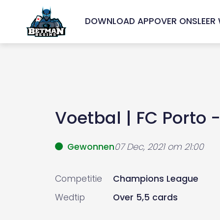
DOWNLOAD APP
OVER ONS
LEER
Voetbal
|
FC Porto -
Gewonnen
07 Dec, 2021
om
21:00
Competitie
Champions League
Wedtip
Over 5,5 cards