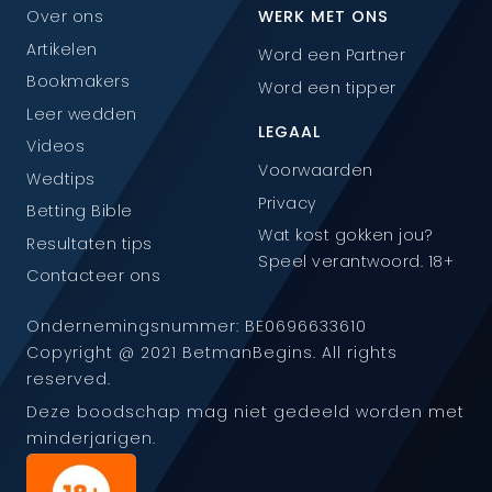
Over ons
WERK MET ONS
Artikelen
Word een Partner
Bookmakers
Word een tipper
Leer wedden
LEGAAL
Videos
Voorwaarden
Wedtips
Privacy
Betting Bible
Wat kost gokken jou?
Resultaten tips
Speel verantwoord. 18+
Contacteer ons
Ondernemingsnummer: BE0696633610
Copyright @ 2021 BetmanBegins. All rights
reserved.
Deze boodschap mag niet gedeeld worden met
minderjarigen.