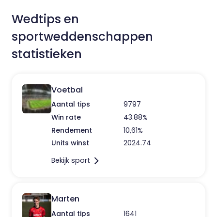
Wedtips en
sportweddenschappen
statistieken
Voetbal
Aantal tips
9797
Win rate
43.88%
Rendement
10,61%
Units winst
2024.74
Bekijk sport
Marten
Aantal tips
1641