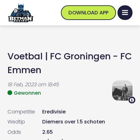
DOWNLOAD APP
Voetbal
|
FC Groningen - FC
Emmen
18 Feb, 2023
om
18:45
Gewonnen
Competitie
Eredivisie
Wedtip
Diemers over 1.5 schoten
Odds
2.65