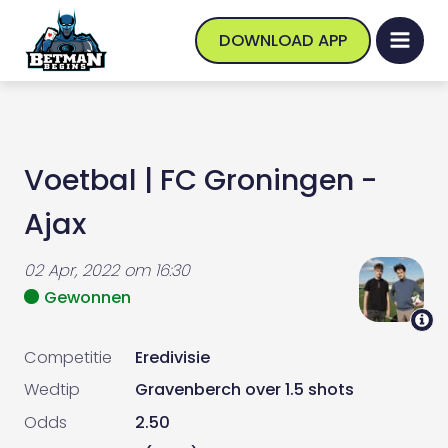
DOWNLOAD APP
Voetbal
|
FC Groningen -
Ajax
02 Apr, 2022
om
16:30
Gewonnen
Competitie
Eredivisie
Wedtip
Gravenberch over 1.5 shots
Odds
2.50