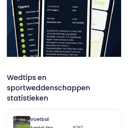
Wedtips en
sportweddenschappen
statistieken
Voetbal
Aantal tips
9797