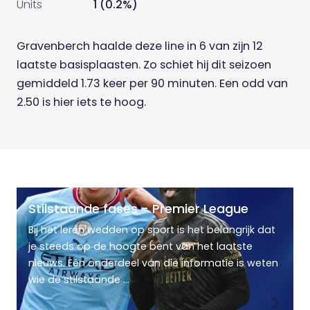
Units
1 (0.2%)
Gravenberch haalde deze line in 6 van zijn 12
laatste basisplaasten. Zo schiet hij dit seizoen
gemiddeld 1.73 keer per 90 minuten. Een odd van
2.50 is hier iets te hoog.
Stilstaande fases - Premier League
Bij het leren wedden op sport is het belangrijk dat
je steeds op de hoogte bent van het laatste
nieuws. Eén onderdeel van die informatie is weten
wie de stilstaande ...