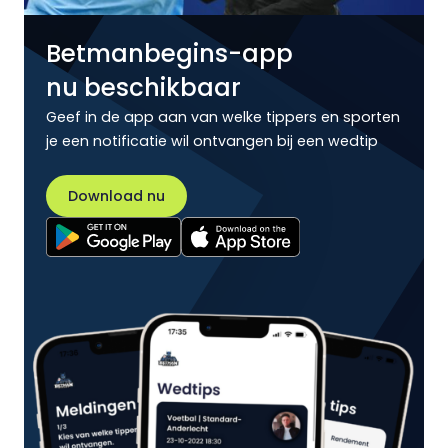
Betmanbegins-app
nu beschikbaar
Geef in de app aan van welke tippers en sporten
je een notificatie wil ontvangen bij een wedtip
Download nu