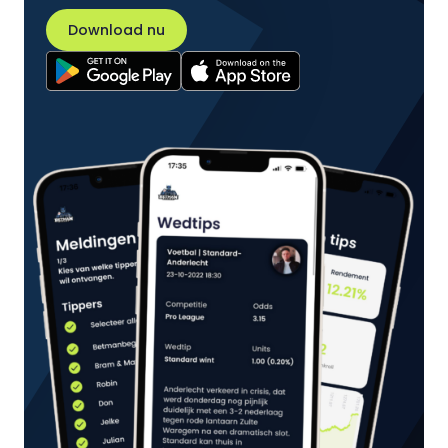
Download nu