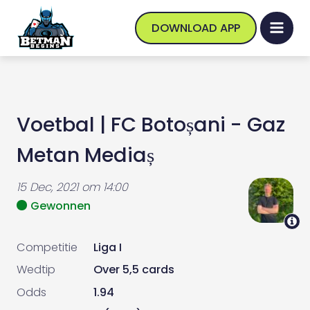
DOWNLOAD APP
Voetbal
|
FC Botoșani - Gaz
Metan Mediaș
15 Dec, 2021
om
14:00
Gewonnen
Competitie
Liga I
Wedtip
Over 5,5 cards
Odds
1.94