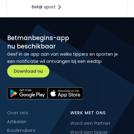
Bekijk sport
Betmanbegins-app
nu beschikbaar
Geef in de app aan van welke tippers en sporten je
een notificatie wil ontvangen bij een wedtip
Download nu
Over ons
WERK MET ONS
Artikelen
Word een Partner
Bookmakers
Word een tipper