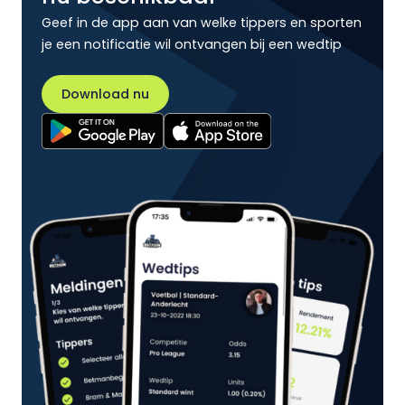
Geef in de app aan van welke tippers en sporten
je een notificatie wil ontvangen bij een wedtip
Download nu