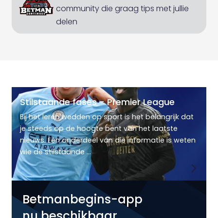
community die graag tips met jullie
delen
Stilstaande fases - Premier League
Bij het leren wedden op sport is het belangrijk dat
je steeds op de hoogte bent van het laatste
nieuws. Eén onderdeel van die informatie is weten
wie de stilstaande ...
Betmanbegins-app
nu beschikbaar