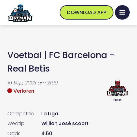
DOWNLOAD APP
Voetbal
|
FC Barcelona -
Real Betis
16 Sep, 2023
om
21:00
Verloren
Niels
Competitie
La Liga
Wedtip
Willian José scoort
Odds
4.50