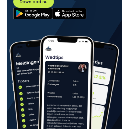
Download nu