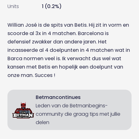
Units
1 (0.2%)
Willian José is de spits van Betis. Hij zit in vorm en
scoorde al 3x in 4 matchen. Barcelona is
defensief zwakker dan andere jaren. Het
incasseerde al 4 doelpunten in 4 matchen wat in
Barca normen veel is. Ik verwacht dus wel wat
kansen met Betis en hopelijk een doelpunt van
onze man. Succes !
Betmancontinues
Leden van de Betmanbegins-
community die graag tips met jullie
delen