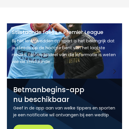
Stilstaande fases - Premier League
Bij het leren wedden op sport is het belangrijk dat
je steeds op de hoogte bent van het laatste
nieuws. Eén onderdeel van die informatie is weten
wie de stilstaande ...
Betmanbegins-app
nu beschikbaar
Geef in de app aan van welke tippers en sporten
je een notificatie wil ontvangen bij een wedtip