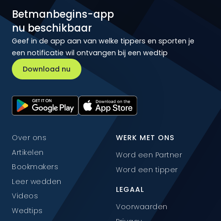
Betmanbegins-app
nu beschikbaar
Geef in de app aan van welke tippers en sporten je
een notificatie wil ontvangen bij een wedtip
Download nu
Over ons
WERK MET ONS
Artikelen
Word een Partner
Bookmakers
Word een tipper
Leer wedden
LEGAAL
Videos
Voorwaarden
Wedtips