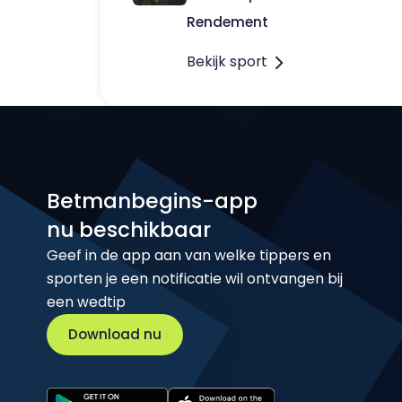
Rendement
Bekijk sport
Betmanbegins-app
nu beschikbaar
Geef in de app aan van welke tippers en
sporten je een notificatie wil ontvangen bij
een wedtip
Download nu