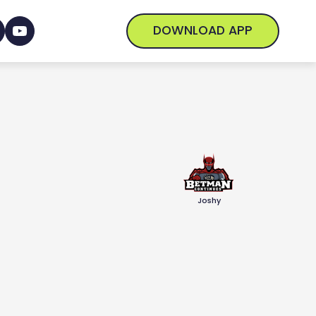
DOWNLOAD APP
Joshy