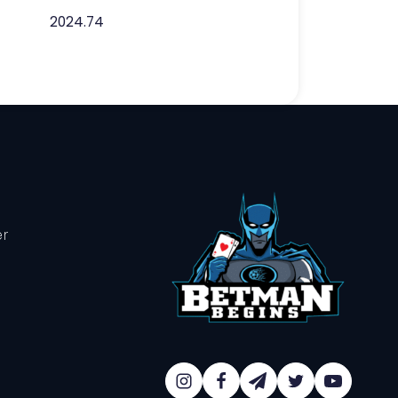
2024.74
er