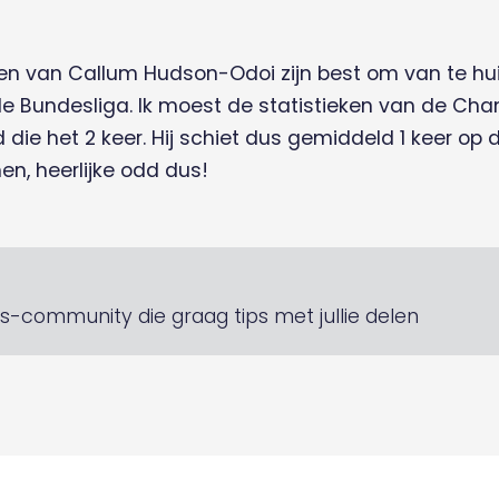
eken van Callum Hudson-Odoi zijn best om van te hui
 de Bundesliga. Ik moest de statistieken van de Ch
d die het 2 keer. Hij schiet dus gemiddeld 1 keer op 
en, heerlijke odd dus!
-community die graag tips met jullie delen