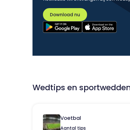
Download nu
Wedtips en sportwedden
Voetbal
Aantal tips