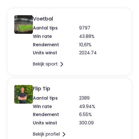
Voetbal
Aantal tips
9797
Win rate
43.88%
Rendement
10,61%
Units winst
2024.74
Bekijk sport
Flip Tip
Aantal tips
2389
Win rate
49.94%
Rendement
6.55%
Units winst
300.09
Bekijk profiel