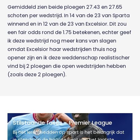
Gemiddeld zien beide ploegen 27.43 en 27.65
schoten per wedstrijd. In 14 van de 23 van Sparta
winnend en in 12 van de 23 van Excelsior. Dit zou
een fair odds rond de 1.75 betekenen, echter geef
ik deze wedstrijd nog meer kans van slagen
omdat Excelsior haar wedstrijden thuis nog
opener zijn en ik deze weddenschap realistischer
vind bij 2 ploegen die open wedstrijden hebben
(zoals deze 2 ploegen).
Stilstaande fases - Premier League
Bij het leren wedden op sport is het belangrijk dat
je steeds op de hoogte bent van het laatste