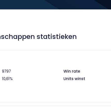
schappen statistieken
9797
Win rate
10,61%
Units winst