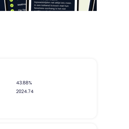
43.88%
2024.74