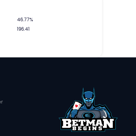
46.77%
196.41
er