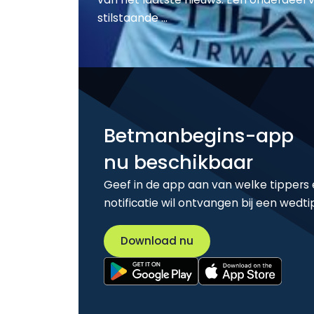
stilstaande ...
Betmanbegins-app
nu beschikbaar
Geef in de app aan van welke tippers 
notificatie wil ontvangen bij een wedti
Download nu