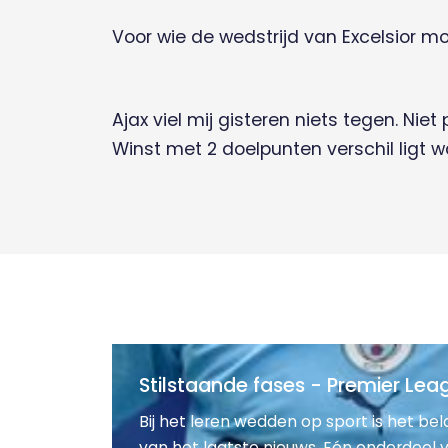
Voor wie de wedstrijd van Excelsior mo
Ajax viel mij gisteren niets tegen. Ni
Winst met 2 doelpunten verschil ligt wa
Stilstaande fases - Premier Lea
Bij het leren wedden op sport is het be
van het laatste nieuws. Eén onderdeel v