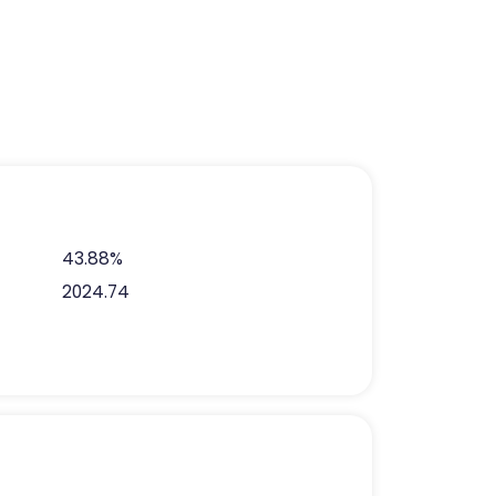
43.88%
2024.74