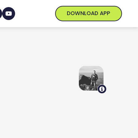
DOWNLOAD APP