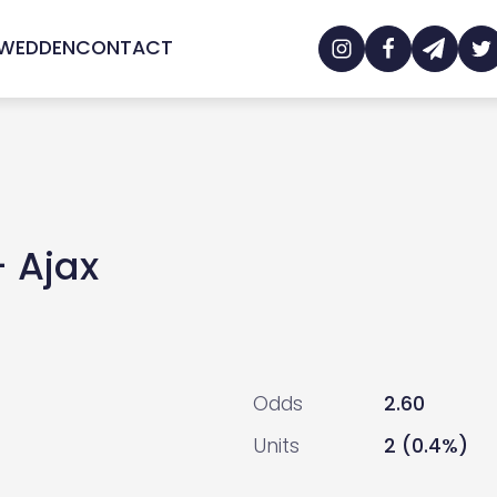
 WEDDEN
CONTACT
- Ajax
Odds
2.60
Units
2 (0.4%)